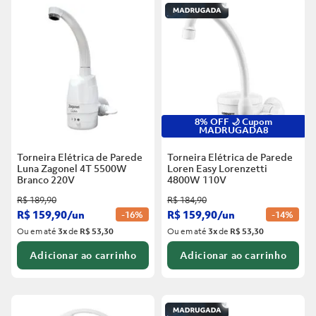
6
º
Telha
5
º
Porta
7
º
Forro Pvc
6
º
Telha
8
º
Vaso Sanitário
7
º
Forro Pvc
9
º
Rodapé
8
º
Vaso Sanitário
10
º
Janela
8% OFF 🌙 Cupom
MADRUGADA8
9
º
Rodapé
Torneira Elétrica de Parede
Torneira Elétrica de Parede
10
º
Janela
Luna Zagonel 4T 5500W
Loren Easy Lorenzetti
Branco
220V
4800W 110V
R$
189
,
90
R$
184
,
90
R$
159
,
90
/
un
R$
159
,
90
/
un
-
16%
-
14%
Ou em até
3
x
de
R$ 53,30
Ou em até
3
x
de
R$ 53,30
Adicionar ao carrinho
Adicionar ao carrinho