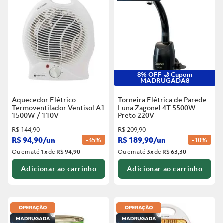
8% OFF 🌙 Cupom
MADRUGADA8
Aquecedor Elétrico
Torneira Elétrica de Parede
Termoventilador Ventisol A1
Luna Zagonel 4T 5500W
1500W / 110V
Preto
220V
R$
144
,
90
R$
209
,
90
R$
94
,
90
/
un
R$
189
,
90
/
un
-
35%
-
10%
Ou em até
1
x
de
R$ 94,90
Ou em até
3
x
de
R$ 63,30
Adicionar ao carrinho
Adicionar ao carrinho