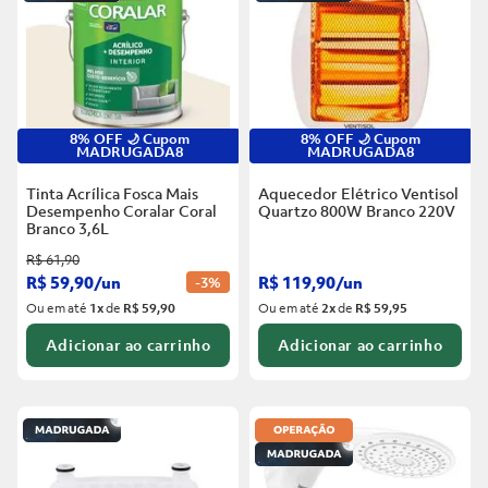
8% OFF 🌙 Cupom
8% OFF 🌙 Cupom
MADRUGADA8
MADRUGADA8
Tinta Acrílica Fosca Mais
Aquecedor Elétrico Ventisol
Desempenho Coralar Coral
Quartzo 800W Branco
220V
Branco
3,6L
R$
61
,
90
R$
59
,
90
/
un
R$
119
,
90
/
un
-
3%
Ou em até
1
x
de
R$ 59,90
Ou em até
2
x
de
R$ 59,95
Adicionar ao carrinho
Adicionar ao carrinho