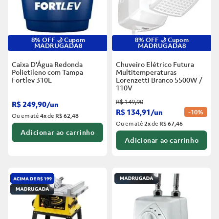
8% OFF 🌙 Cupom
8% OFF 🌙 Cupom
MADRUGADA8
MADRUGADA8
Caixa D'Água Redonda
Chuveiro Elétrico Futura
Polietileno com Tampa
Multitemperaturas
Fortlev
310L
Lorenzetti Branco
5500W /
110V
R$
149
,
90
R$
249
,
90
/
un
R$
134
,
91
/
un
-
10%
Ou em até
4
x
de
R$ 62,48
Ou em até
2
x
de
R$ 67,46
Adicionar ao carrinho
Adicionar ao carrinho