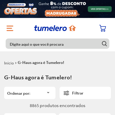
Digite aqui o que você procura
Digite aqui o que você procura
Termos mais buscados
G-Haus agora é Tumelero!
1
º
Porcelanato
Termos mais buscados
G-Haus agora é Tumelero!
2
º
Chuveiro
1
º
Porcelanato
3
º
Piso
Filtrar
2
º
Chuveiro
4
º
Piso Ceramico
3
º
Piso
produtos
8865
5
º
Porta
4
º
Piso Ceramico