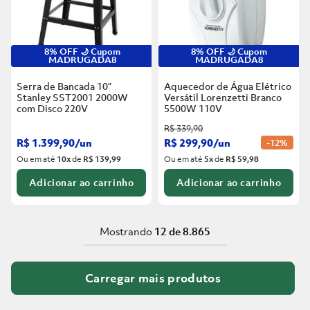
8% OFF 🌙 Cupom
8% OFF 🌙 Cupom
MADRUGADA8
MADRUGADA8
Serra de Bancada 10”
Aquecedor de Água Elétrico
Stanley SST2001 2000W
Versátil Lorenzetti Branco
com Disco
220V
5500W
110V
R$
339
,
90
R$
1
.
399
,
90
/
un
R$
299
,
90
/
un
-
12%
Ou em até
10
x
de
R$ 139,99
Ou em até
5
x
de
R$ 59,98
Adicionar ao carrinho
Adicionar ao carrinho
Mostrando
12 de 8.865