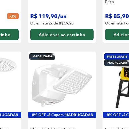
Peça
R$
119
,
90
/
un
R$
85
,
90
-
3%
Ou em até
2
x
de
R$ 59,95
Ou em até
1
x
rinho
Adicionar ao carrinho
Adicion
DRUGADA8
8% OFF 🌙 Cupom MADRUGADA8
8% OFF 🌙