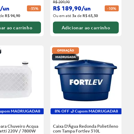
R$
209
,
90
/
un
R$
189
,
90
/
un
-
35%
-
10%
de
R$ 94,90
Ou em até
3
x
de
R$ 63,30
ar ao carrinho
Adicionar ao carrinho
 Cupom MADRUGADA8
8% OFF 🌙 Cupom MADRUGADA8
para Chuveiro Acqua
Caixa D'Água Redonda Polietileno
zetti 220V / 7800W
com Tampa Fortlev
310L