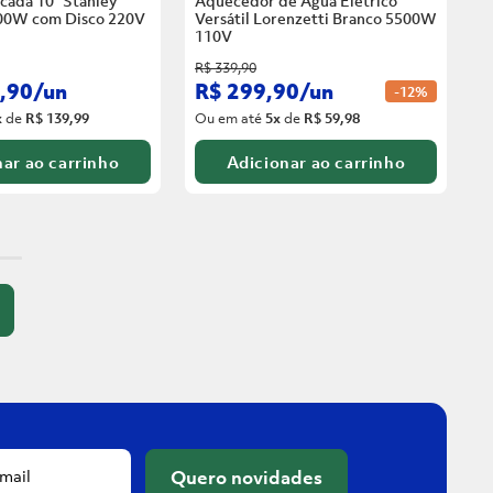
cada 10” Stanley
Aquecedor de Água Elétrico
00W com Disco
220V
Versátil Lorenzetti Branco 5500W
110V
R$
339
,
90
,
90
/
un
R$
299
,
90
/
un
-
12%
x
de
R$ 139,99
Ou em até
5
x
de
R$ 59,98
ar ao carrinho
Adicionar ao carrinho
Quero novidades