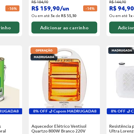
R$
184
,
90
R$
144
,
90
R$
159
,
90
/
un
R$
94
,
90
-
16%
-
14%
Ou em até
3
x
de
R$ 53,30
Ou em até
1
x
rinho
Adicionar ao carrinho
Adicion
DRUGADA8
8% OFF 🌙 Cupom MADRUGADA8
8% OFF 🌙
s
Aquecedor Elétrico Ventisol
Resistência 
ral
Quartzo 800W Branco
220V
Ultra Loren