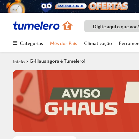
Digite aqui o que voc
Categorias
Mês dos Pais
Climatização
Ferramen
Termos mais
buscados
G-Haus agora é Tumelero!
1
º
Porcelanato
2
º
Piso
3
º
Chuveiro
4
º
Piso Ceramico
5
º
Porta
6
º
Telha
7
º
Forro Pvc