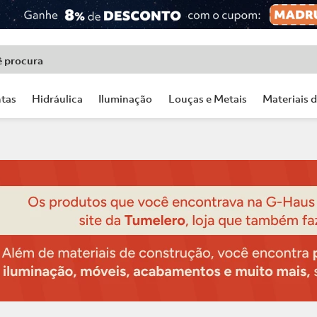
ê procura
tas
Hidráulica
Iluminação
Louças e Metais
Materiais 