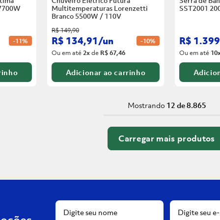
tima
Chuveiro Elétrico Futura
Serra de Ban
 7700W
Multitemperaturas Lorenzetti
SST2001 20
Branco
5500W / 110V
R$
149
,
90
R$
134
,
91
/
un
R$
1
.
399
-
11%
-
10%
Ou em até
2
x
de
R$ 67,46
Ou em até
10
rinho
Adicionar ao carrinho
Adicion
Mostrando
12 de 8.865
moções