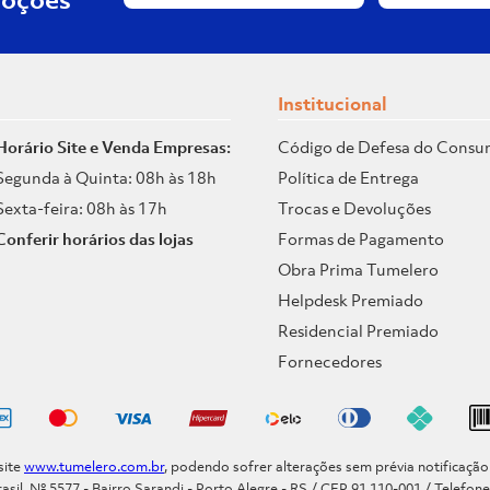
Institucional
Horário Site e Venda Empresas:
Código de Defesa do Consu
Segunda à Quinta: 08h às 18h
Política de Entrega
Sexta-feira: 08h às 17h
Trocas e Devoluções
Conferir horários das lojas
Formas de Pagamento
Obra Prima Tumelero
Helpdesk Premiado
Residencial Premiado
Fornecedores
site
www.tumelero.com.br
, podendo sofrer alterações sem prévia notificaçã
asil, Nº 5577 - Bairro Sarandi - Porto Alegre - RS / CEP 91.110-001 / Telefon