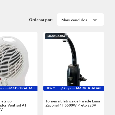
Mais vendidos
 Cupom MADRUGADA8
8% OFF 🌙 Cupom MADRUGADA8
létrico
Torneira Elétrica de Parede Luna
dor Ventisol A1
Zagonel 4T 5500W Preto
220V
0V