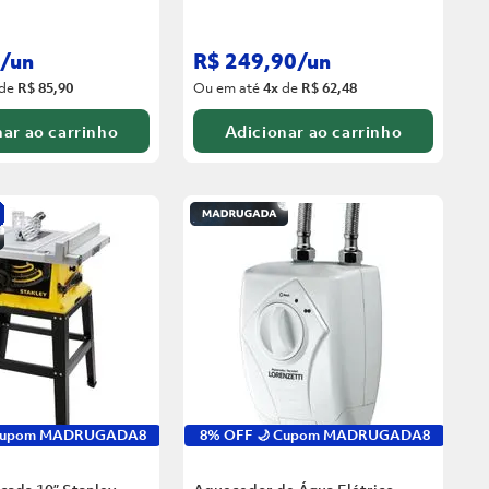
/
un
R$
249
,
90
/
un
de
R$ 85,90
Ou em até
4
x
de
R$ 62,48
ar ao carrinho
Adicionar ao carrinho
 Cupom MADRUGADA8
8% OFF 🌙 Cupom MADRUGADA8