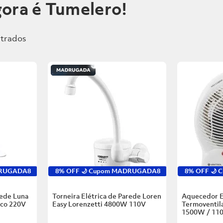
ora é Tumelero!
DRUGADA8
8% OFF 🌙 Cupom MADRUGADA8
8% OFF 🌙
rede Luna
Torneira Elétrica de Parede Loren
Aquecedor E
nco
220V
Easy Lorenzetti
4800W 110V
Termoventila
1500W / 11