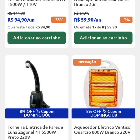
1500W / 110V
Branco
3,6L
R$
144
,
90
R$
61
,
90
R$
94
,
90
/
un
R$
59
,
90
/
un
-
35%
-
3%
Ou em até
1
x
de
R$ 94,90
Ou em até
1
x
de
R$ 59,90
Adicionar ao carrinho
Adicionar ao carrinho
8% OFF 🏷️ Cupom
8% OFF 🏷️ Cupom
DOMINGOU8
DOMINGOU8
Torneira Elétrica de Parede
Aquecedor Elétrico Ventisol
Luna Zagonel 4T 5500W
Quartzo 800W Branco
220V
Preto
220V