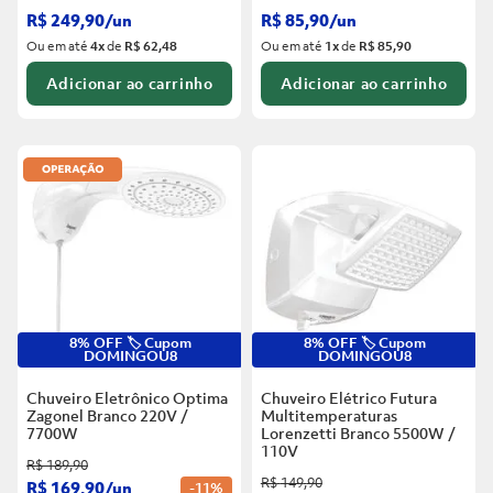
R$
249
,
90
/
un
R$
85
,
90
/
un
Ou em até
4
x
de
R$ 62,48
Ou em até
1
x
de
R$ 85,90
Adicionar ao carrinho
Adicionar ao carrinho
8% OFF 🏷️ Cupom
8% OFF 🏷️ Cupom
DOMINGOU8
DOMINGOU8
Chuveiro Eletrônico Optima
Chuveiro Elétrico Futura
Zagonel Branco
220V /
Multitemperaturas
7700W
Lorenzetti Branco
5500W /
110V
R$
189
,
90
R$
149
,
90
R$
169
,
90
/
un
-
11%