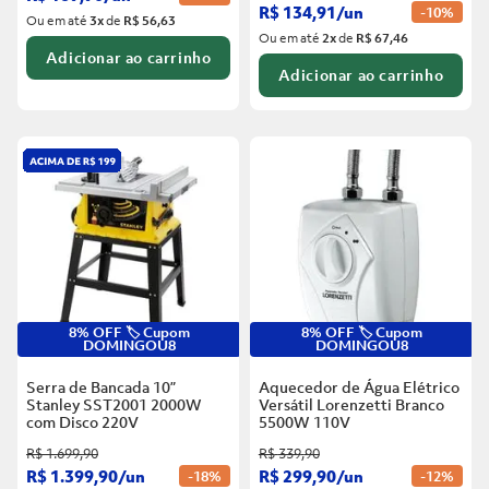
R$
134
,
91
/
un
-
10%
Ou em até
3
x
de
R$ 56,63
Ou em até
2
x
de
R$ 67,46
Adicionar ao carrinho
Adicionar ao carrinho
8% OFF 🏷️ Cupom
8% OFF 🏷️ Cupom
DOMINGOU8
DOMINGOU8
Serra de Bancada 10”
Aquecedor de Água Elétrico
Stanley SST2001 2000W
Versátil Lorenzetti Branco
com Disco
220V
5500W
110V
R$
1
.
699
,
90
R$
339
,
90
R$
1
.
399
,
90
/
un
R$
299
,
90
/
un
-
18%
-
12%