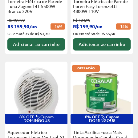
Torneira Elétrica de Parede
Torneira Elétrica de Parede
Luna Zagonel 4T 5500W
Loren Easy Lorenzetti
Branco
220V
4800W 110V
R$
189
,
90
R$
184
,
90
R$
159
,
90
/
un
R$
159
,
90
/
un
-
16%
-
14%
Ou em até
3
x
de
R$ 53,30
Ou em até
3
x
de
R$ 53,30
Adicionar ao carrinho
Adicionar ao carrinho
8% OFF 🏷️ Cupom
8% OFF 🏷️ Cupom
DOMINGOU8
DOMINGOU8
Aquecedor Elétrico
Tinta Acrílica Fosca Mais
Termoventilador Ventisol A1
Desempenho Coralar Coral