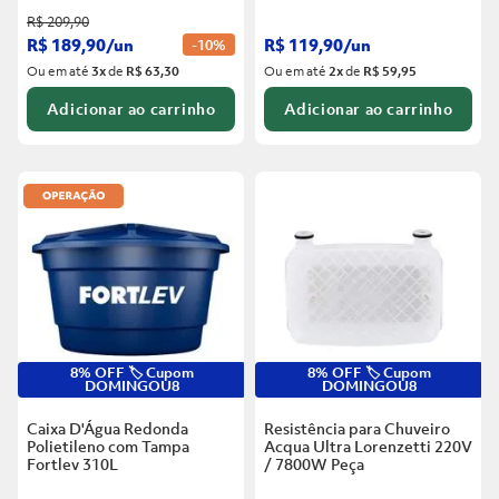
R$
209
,
90
R$
189
,
90
/
un
R$
119
,
90
/
un
-
10%
Ou em até
3
x
de
R$ 63,30
Ou em até
2
x
de
R$ 59,95
Adicionar ao carrinho
Adicionar ao carrinho
8% OFF 🏷️ Cupom
8% OFF 🏷️ Cupom
DOMINGOU8
DOMINGOU8
Caixa D'Água Redonda
Resistência para Chuveiro
Polietileno com Tampa
Acqua Ultra Lorenzetti 220V
Fortlev
310L
/ 7800W
Peça