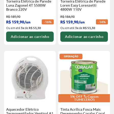
Torneira Elétrica de Parede
Torneira Elétrica de Parede
Luna Zagonel 4T 5500W
Loren Easy Lorenzetti
Branco
220V
4800W 110V
R$
189
,
90
R$
184
,
90
R$
159
,
90
/
un
R$
159
,
90
/
un
-
16%
-
14%
Ou em até
3
x
de
R$ 53,30
Ou em até
3
x
de
R$ 53,30
Adicionar ao carrinho
Adicionar ao carrinho
5% OFF 🏷️ Cupom
TUMELERO5
Aquecedor Elétrico
Tinta Acrílica Fosca Mais
Termoventilador Ventisol A1
Desempenho Coralar Coral