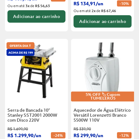
R$
134
,
91
/
un
-
10%
Ou em até
3
x
de
R$ 56,63
Ou em até
2
x
de
R$ 67,46
Adicionar ao carrinho
Adicionar ao carrinho
5% OFF 🏷️ Cupom
TUMELERO5
Serra de Bancada 10”
Aquecedor de Água Elétrico
Stanley SST2001 2000W
Versátil Lorenzetti Branco
com Disco
220V
5500W
110V
R$
1
.
699
,
90
R$
339
,
90
R$
1
.
299
,
90
/
un
R$
299
,
90
/
un
-
24%
-
12%