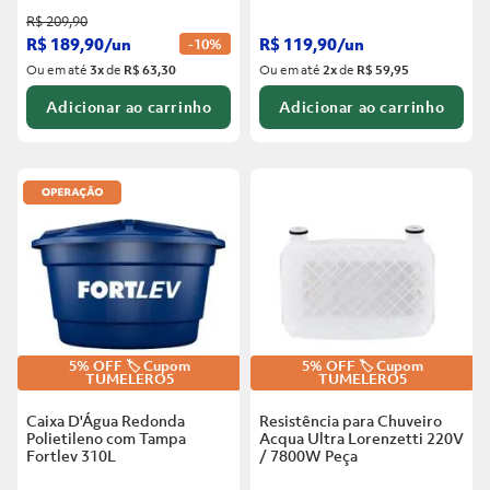
R$
209
,
90
R$
189
,
90
/
un
R$
119
,
90
/
un
-
10%
Ou em até
3
x
de
R$ 63,30
Ou em até
2
x
de
R$ 59,95
Adicionar ao carrinho
Adicionar ao carrinho
5% OFF 🏷️ Cupom
5% OFF 🏷️ Cupom
TUMELERO5
TUMELERO5
Caixa D'Água Redonda
Resistência para Chuveiro
Polietileno com Tampa
Acqua Ultra Lorenzetti 220V
Fortlev
310L
/ 7800W
Peça