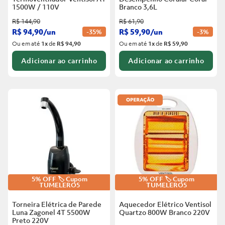
1500W / 110V
Branco
3,6L
R$
144
,
90
R$
61
,
90
R$
94
,
90
/
un
R$
59
,
90
/
un
-
35%
-
3%
Ou em até
1
x
de
R$ 94,90
Ou em até
1
x
de
R$ 59,90
Adicionar ao carrinho
Adicionar ao carrinho
5% OFF 🏷️ Cupom
5% OFF 🏷️ Cupom
TUMELERO5
TUMELERO5
Torneira Elétrica de Parede
Aquecedor Elétrico Ventisol
Luna Zagonel 4T 5500W
Quartzo 800W Branco
220V
Preto
220V