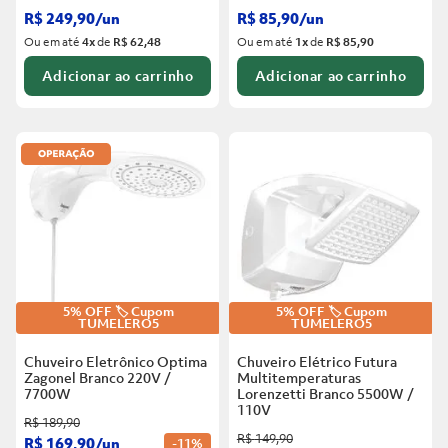
R$
249
,
90
/
un
R$
85
,
90
/
un
Ou em até
4
x
de
R$ 62,48
Ou em até
1
x
de
R$ 85,90
Adicionar ao carrinho
Adicionar ao carrinho
5% OFF 🏷️ Cupom
5% OFF 🏷️ Cupom
TUMELERO5
TUMELERO5
Chuveiro Eletrônico Optima
Chuveiro Elétrico Futura
Zagonel Branco
220V /
Multitemperaturas
7700W
Lorenzetti Branco
5500W /
110V
R$
189
,
90
R$
149
,
90
R$
169
,
90
/
un
-
11%