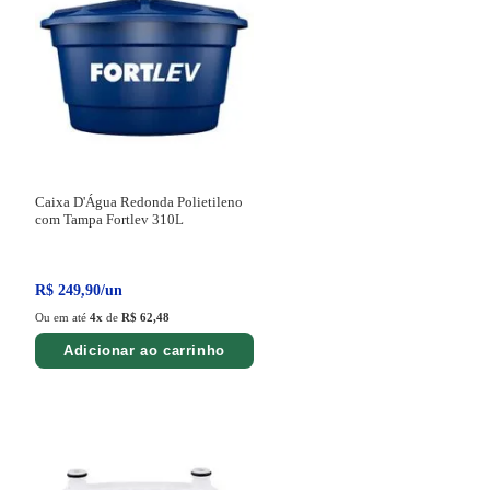
Caixa D'Água Redonda Polietileno
com Tampa Fortlev
310L
R$
249
,
90
/
un
Ou em até
4
x
de
R$ 62,48
Adicionar ao carrinho