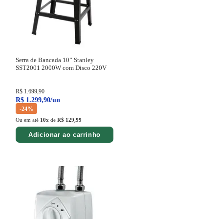
Serra de Bancada 10” Stanley
SST2001 2000W com Disco
220V
R$
1
.
699
,
90
R$
1
.
299
,
90
/
un
-
24%
Ou em até
10
x
de
R$ 129,99
Adicionar ao carrinho