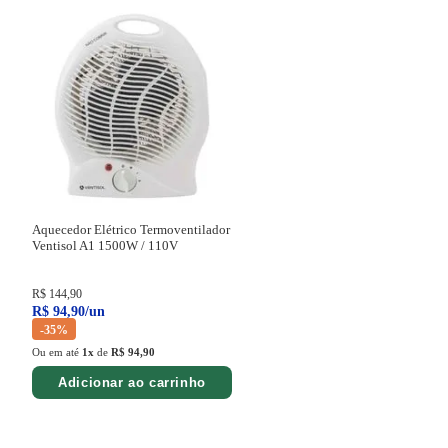
Aquecedor Elétrico Termoventilador
Ventisol A1
1500W / 110V
R$
144
,
90
R$
94
,
90
/
un
-
35%
Ou em até
1
x
de
R$ 94,90
Adicionar ao carrinho