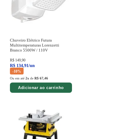
Chuveiro Elétrico Futura
Multitemperaturas Lorenzetti
Branco
5500W / 110V
R$
149
,
90
R$
134
,
91
/
un
-
10%
Ou em até
2
x
de
R$ 67,46
Adicionar ao carrinho