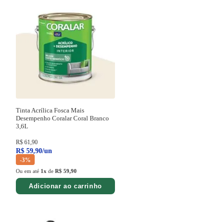
Tinta Acrílica Fosca Mais
Desempenho Coralar Coral Branco
3,6L
R$
61
,
90
R$
59
,
90
/
un
-
3%
Ou em até
1
x
de
R$ 59,90
Adicionar ao carrinho