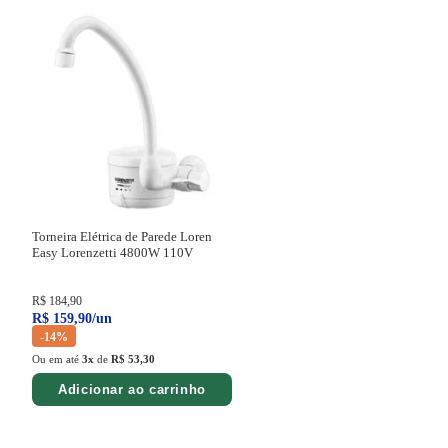
Torneira Elétrica de Parede Loren
Easy Lorenzetti
4800W 110V
R$
184
,
90
R$
159
,
90
/
un
-
14%
Ou em até
3
x
de
R$ 53,30
Adicionar ao carrinho