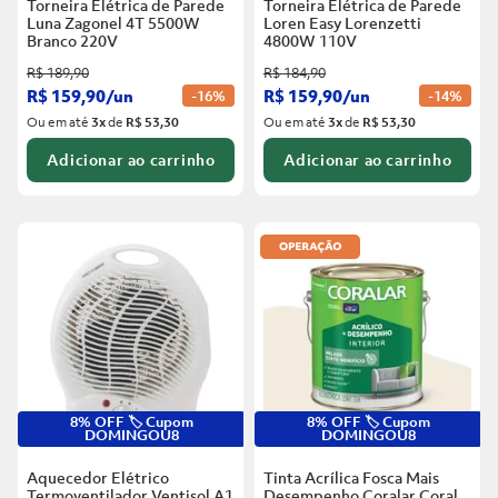
Torneira Elétrica de Parede
Torneira Elétrica de Parede
Luna Zagonel 4T 5500W
Loren Easy Lorenzetti
Branco
220V
4800W 110V
R$
189
,
90
R$
184
,
90
R$
159
,
90
/
un
R$
159
,
90
/
un
-
16%
-
14%
Ou em até
3
x
de
R$ 53,30
Ou em até
3
x
de
R$ 53,30
Adicionar ao carrinho
Adicionar ao carrinho
8% OFF 🏷️ Cupom
8% OFF 🏷️ Cupom
DOMINGOU8
DOMINGOU8
Aquecedor Elétrico
Tinta Acrílica Fosca Mais
Termoventilador Ventisol A1
Desempenho Coralar Coral