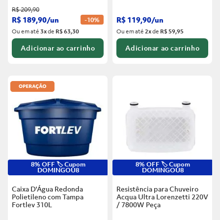
R$
209
,
90
R$
189
,
90
/
un
R$
119
,
90
/
un
-
10%
Ou em até
3
x
de
R$ 63,30
Ou em até
2
x
de
R$ 59,95
Adicionar ao carrinho
Adicionar ao carrinho
8% OFF 🏷️ Cupom
8% OFF 🏷️ Cupom
DOMINGOU8
DOMINGOU8
Caixa D'Água Redonda
Resistência para Chuveiro
Polietileno com Tampa
Acqua Ultra Lorenzetti 220V
Fortlev
310L
/ 7800W
Peça