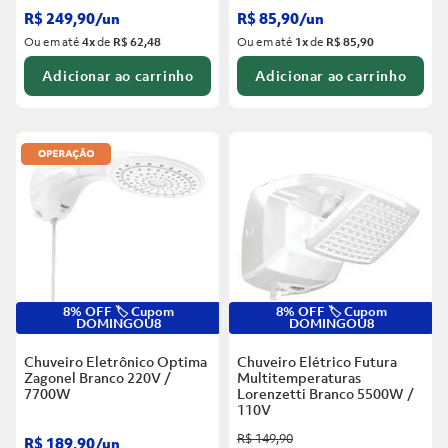
R$
249
,
90
/
un
R$
85
,
90
/
un
Ou em até
4
x
de
R$ 62,48
Ou em até
1
x
de
R$ 85,90
Adicionar ao carrinho
Adicionar ao carrinho
8% OFF 🏷️ Cupom
8% OFF 🏷️ Cupom
DOMINGOU8
DOMINGOU8
Chuveiro Eletrônico Optima
Chuveiro Elétrico Futura
Zagonel Branco
220V /
Multitemperaturas
7700W
Lorenzetti Branco
5500W /
110V
R$
149
,
90
R$
189
,
90
/
un