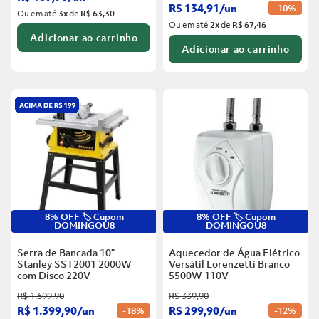
R$
134
,
91
/
un
-
10%
Ou em até
3
x
de
R$ 63,30
Ou em até
2
x
de
R$ 67,46
Adicionar ao carrinho
Adicionar ao carrinho
8% OFF 🏷️ Cupom
8% OFF 🏷️ Cupom
DOMINGOU8
DOMINGOU8
Serra de Bancada 10”
Aquecedor de Água Elétrico
Stanley SST2001 2000W
Versátil Lorenzetti Branco
com Disco
220V
5500W
110V
R$
1
.
699
,
90
R$
339
,
90
R$
1
.
399
,
90
/
un
R$
299
,
90
/
un
-
18%
-
12%