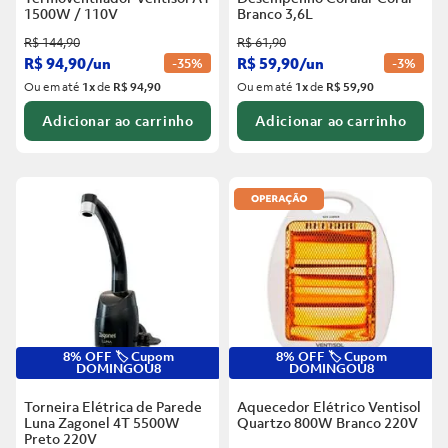
1500W / 110V
Branco
3,6L
R$
144
,
90
R$
61
,
90
R$
94
,
90
/
un
R$
59
,
90
/
un
-
35%
-
3%
Ou em até
1
x
de
R$ 94,90
Ou em até
1
x
de
R$ 59,90
Adicionar ao carrinho
Adicionar ao carrinho
8% OFF 🏷️ Cupom
8% OFF 🏷️ Cupom
DOMINGOU8
DOMINGOU8
Torneira Elétrica de Parede
Aquecedor Elétrico Ventisol
Luna Zagonel 4T 5500W
Quartzo 800W Branco
220V
Preto
220V