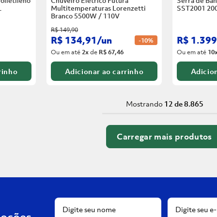
olietileno
Chuveiro Elétrico Futura
Serra de Ban
L
Multitemperaturas Lorenzetti
SST2001 20
Branco
5500W / 110V
R$
149
,
90
R$
134
,
91
/
un
R$
1
.
399
-
10%
Ou em até
2
x
de
R$ 67,46
Ou em até
10
rinho
Adicionar ao carrinho
Adicion
Mostrando
12 de 8.865
moções