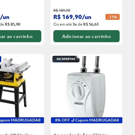
R$
189
,
90
/
un
R$
169
,
90
/
un
-
11%
de
R$ 85,90
Ou em até
3
x
de
R$ 56,63
ar ao carrinho
Adicionar ao carrinho
 Cupom MADRUGADA8
8% OFF 🌙 Cupom MADRUGADA8