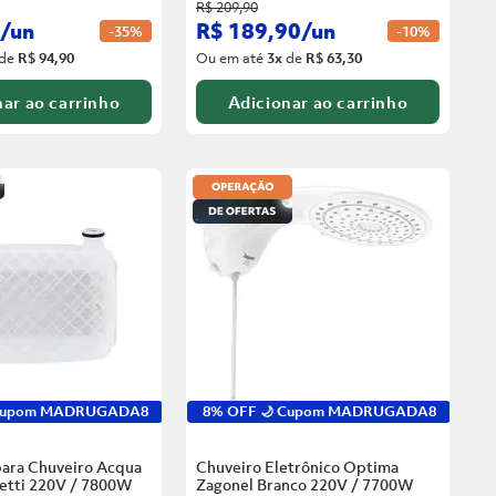
R$
209
,
90
/
un
R$
189
,
90
/
un
-
35%
-
10%
de
R$ 94,90
Ou em até
3
x
de
R$ 63,30
ar ao carrinho
Adicionar ao carrinho
 Cupom MADRUGADA8
8% OFF 🌙 Cupom MADRUGADA8
para Chuveiro Acqua
Chuveiro Eletrônico Optima
zetti 220V / 7800W
Zagonel Branco
220V / 7700W