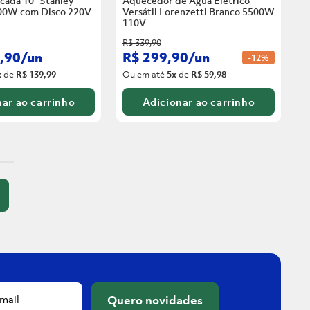
cada 10” Stanley
Aquecedor de Água Elétrico
00W com Disco
220V
Versátil Lorenzetti Branco 5500W
110V
R$
339
,
90
,
90
/
un
R$
299
,
90
/
un
-
12%
x
de
R$ 139,99
Ou em até
5
x
de
R$ 59,98
ar ao carrinho
Adicionar ao carrinho
Quero novidades