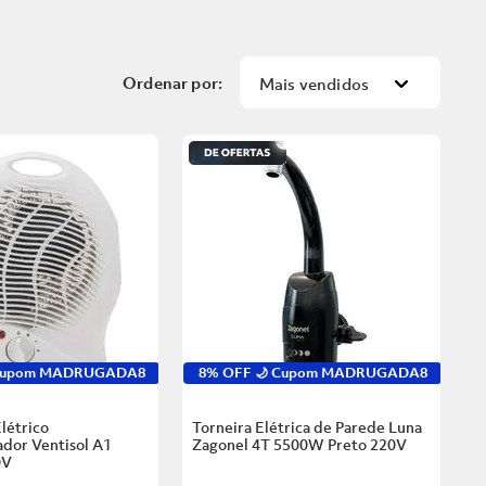
Mais vendidos
 Cupom MADRUGADA8
8% OFF 🌙 Cupom MADRUGADA8
létrico
Torneira Elétrica de Parede Luna
dor Ventisol A1
Zagonel 4T 5500W Preto
220V
0V