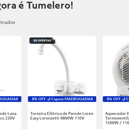
ora é Tumelero!
DRUGADA8
8% OFF 🌙 Cupom MADRUGADA8
8% OFF 🌙
rede Luna
Torneira Elétrica de Parede Loren
Aquecedor E
nco
220V
Easy Lorenzetti
4800W 110V
Termoventila
1500W / 11