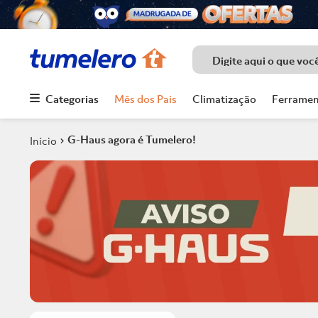
Digite aqui o que voc
Categorias
Mês dos Pais
Climatização
Ferramen
Termos mais
buscados
G-Haus agora é Tumelero!
1
º
Porcelanato
2
º
Chuveiro
3
º
Piso
4
º
Piso Ceramico
5
º
Porta
6
º
Telha
7
º
Forro Pvc