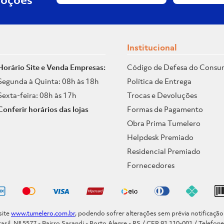
Institucional
Horário Site e Venda Empresas:
Código de Defesa do Consu
Segunda à Quinta: 08h às 18h
Política de Entrega
Sexta-feira: 08h às 17h
Trocas e Devoluções
Conferir horários das lojas
Formas de Pagamento
Obra Prima Tumelero
Helpdesk Premiado
Residencial Premiado
Fornecedores
site
www.tumelero.com.br
, podendo sofrer alterações sem prévia notificaçã
asil, Nº 5577 - Bairro Sarandi - Porto Alegre - RS / CEP 91.110-001 / Telefon