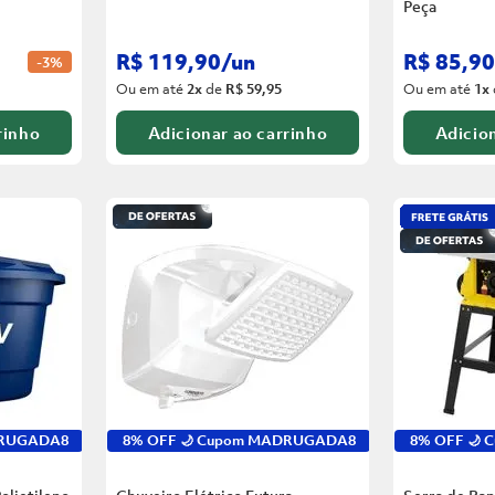
Peça
R$
119
,
90
/
un
R$
85
,
90
-
3%
Ou em até
2
x
de
R$ 59,95
Ou em até
1
x
rinho
Adicionar ao carrinho
Adicion
DRUGADA8
8% OFF 🌙 Cupom MADRUGADA8
8% OFF 🌙