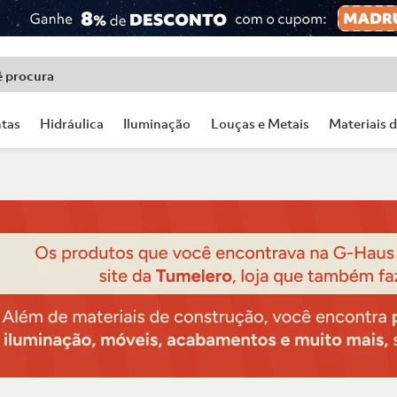
ê procura
tas
Hidráulica
Iluminação
Louças e Metais
Materiais 