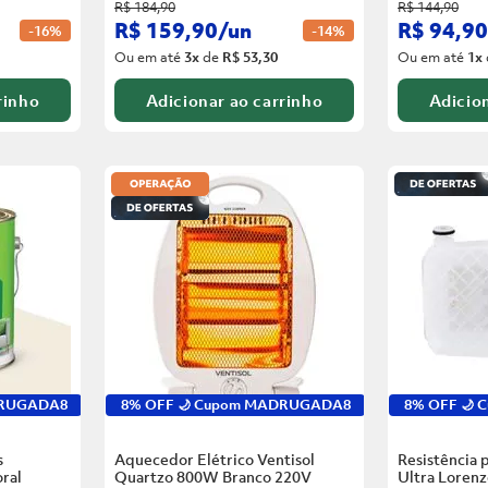
R$
184
,
90
R$
144
,
90
R$
159
,
90
/
un
R$
94
,
90
-
16%
-
14%
Ou em até
3
x
de
R$ 53,30
Ou em até
1
x
rinho
Adicionar ao carrinho
Adicion
DRUGADA8
8% OFF 🌙 Cupom MADRUGADA8
8% OFF 🌙
s
Aquecedor Elétrico Ventisol
Resistência 
ral
Quartzo 800W Branco
220V
Ultra Loren