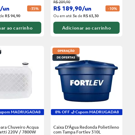
R$
209
,
90
/
un
R$
189
,
90
/
un
-
35%
-
10%
de
R$ 94,90
Ou em até
3
x
de
R$ 63,30
ar ao carrinho
Adicionar ao carrinho
 Cupom MADRUGADA8
8% OFF 🌙 Cupom MADRUGADA8
para Chuveiro Acqua
Caixa D'Água Redonda Polietileno
zetti 220V / 7800W
com Tampa Fortlev
310L