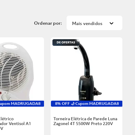
Mais vendidos
 Cupom MADRUGADA8
8% OFF 🌙 Cupom MADRUGADA8
létrico
Torneira Elétrica de Parede Luna
dor Ventisol A1
Zagonel 4T 5500W Preto
220V
0V