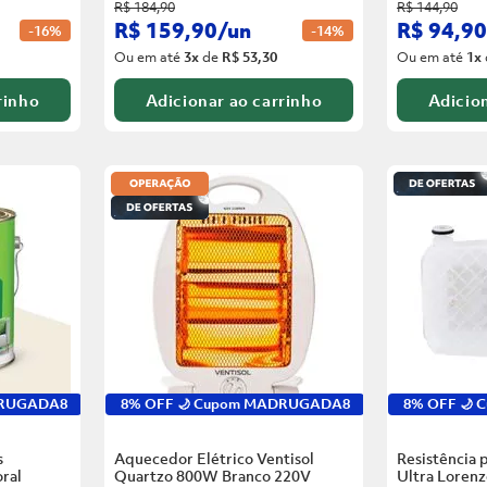
R$
184
,
90
R$
144
,
90
R$
159
,
90
/
un
R$
94
,
90
-
16%
-
14%
Ou em até
3
x
de
R$ 53,30
Ou em até
1
x
rinho
Adicionar ao carrinho
Adicion
DRUGADA8
8% OFF 🌙 Cupom MADRUGADA8
8% OFF 🌙
s
Aquecedor Elétrico Ventisol
Resistência 
ral
Quartzo 800W Branco
220V
Ultra Loren