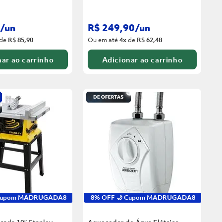
/
un
R$
249
,
90
/
un
de
R$ 85,90
Ou em até
4
x
de
R$ 62,48
ar ao carrinho
Adicionar ao carrinho
 Cupom MADRUGADA8
8% OFF 🌙 Cupom MADRUGADA8