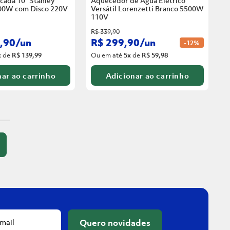
cada 10” Stanley
Aquecedor de Água Elétrico
00W com Disco
220V
Versátil Lorenzetti Branco 5500W
110V
R$
339
,
90
,
90
/
un
R$
299
,
90
/
un
-
12%
x
de
R$ 139,99
Ou em até
5
x
de
R$ 59,98
ar ao carrinho
Adicionar ao carrinho
Quero novidades