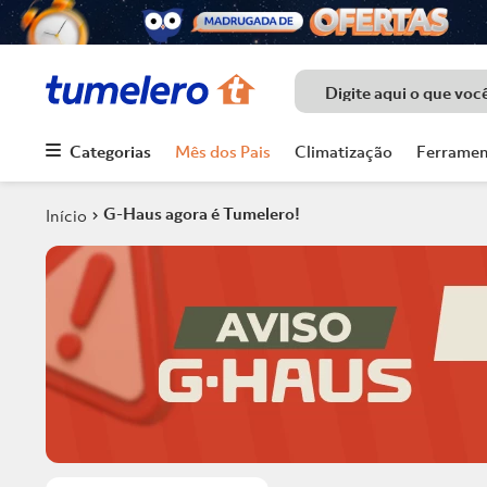
Digite aqui o que voc
Categorias
Mês dos Pais
Climatização
Ferramen
Termos mais
buscados
G-Haus agora é Tumelero!
1
º
Porcelanato
2
º
Piso
3
º
Chuveiro
4
º
Piso Ceramico
5
º
Porta
6
º
Telha
7
º
Forro Pvc