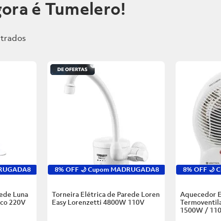
ora é Tumelero!
DRUGADA8
8% OFF 🌙 Cupom MADRUGADA8
8% OFF 🌙
rede Luna
Torneira Elétrica de Parede Loren
Aquecedor E
nco
220V
Easy Lorenzetti
4800W 110V
Termoventila
1500W / 11