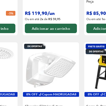
Peça
R$
119
,
90
/
un
R$
85
,
90
-
3%
Ou em até
2
x
de
R$ 59,95
Ou em até
1
x
rinho
Adicionar ao carrinho
Adicion
DRUGADA8
8% OFF 🌙 Cupom MADRUGADA8
8% OFF 🌙