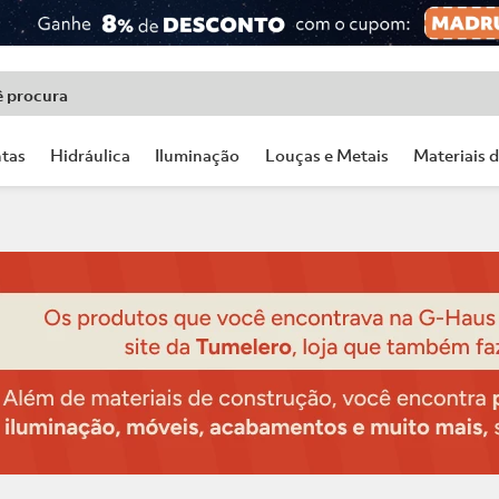
ê procura
tas
Hidráulica
Iluminação
Louças e Metais
Materiais 