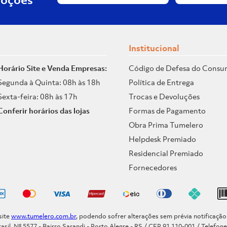
Institucional
Horário Site e Venda Empresas:
Código de Defesa do Consu
Segunda à Quinta: 08h às 18h
Política de Entrega
Sexta-feira: 08h às 17h
Trocas e Devoluções
Conferir horários das lojas
Formas de Pagamento
Obra Prima Tumelero
Helpdesk Premiado
Residencial Premiado
Fornecedores
site
www.tumelero.com.br
, podendo sofrer alterações sem prévia notificaçã
asil, Nº 5577 - Bairro Sarandi - Porto Alegre - RS / CEP 91.110-001 / Telefon