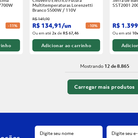
tima
Chuveiro Elétrico Futura
Serra de Ban
 7700W
Multitemperaturas Lorenzetti
SST2001 20
Branco
5500W / 110V
R$
149
,
90
R$
134
,
91
/
un
R$
1
.
399
-
11%
-
10%
Ou em até
2
x
de
R$ 67,46
Ou em até
10
rinho
Adicionar ao carrinho
Adicion
Mostrando
12 de 8.865
moções