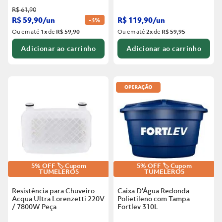
R$
61
,
90
R$
59
,
90
/
un
R$
119
,
90
/
un
-
3%
Ou em até
1
x
de
R$ 59,90
Ou em até
2
x
de
R$ 59,95
Adicionar ao carrinho
Adicionar ao carrinho
5% OFF 🏷️ Cupom
5% OFF 🏷️ Cupom
TUMELERO5
TUMELERO5
Resistência para Chuveiro
Caixa D'Água Redonda
Acqua Ultra Lorenzetti 220V
Polietileno com Tampa
/ 7800W
Peça
Fortlev
310L