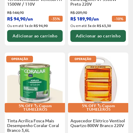
1500W / 110V
Preto
220V
R$
144
,
90
R$
209
,
90
R$
94
,
90
/
un
R$
189
,
90
/
un
-
35%
-
10%
Ou em até
1
x
de
R$ 94,90
Ou em até
3
x
de
R$ 63,30
Adicionar ao carrinho
Adicionar ao carrinho
5% OFF 🏷️ Cupom
5% OFF 🏷️ Cupom
TUMELERO5
TUMELERO5
Tinta Acrílica Fosca Mais
Aquecedor Elétrico Ventisol
Desempenho Coralar Coral
Quartzo 800W Branco
220V
Branco
3,6L