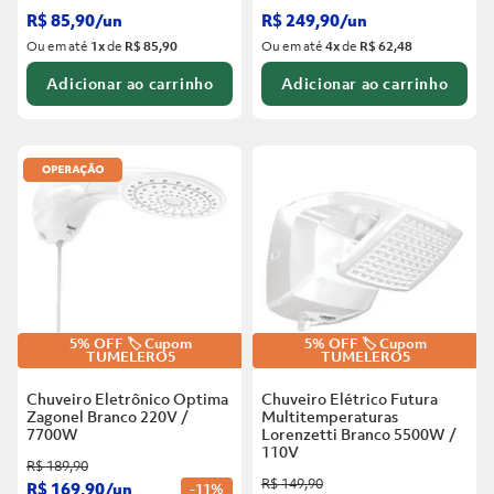
R$
85
,
90
/
un
R$
249
,
90
/
un
Ou em até
1
x
de
R$ 85,90
Ou em até
4
x
de
R$ 62,48
Adicionar ao carrinho
Adicionar ao carrinho
5% OFF 🏷️ Cupom
5% OFF 🏷️ Cupom
TUMELERO5
TUMELERO5
Chuveiro Eletrônico Optima
Chuveiro Elétrico Futura
Zagonel Branco
220V /
Multitemperaturas
7700W
Lorenzetti Branco
5500W /
110V
R$
189
,
90
R$
149
,
90
R$
169
,
90
/
un
-
11%