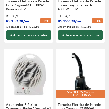
Torneira Elétrica de Parede
Torneira Elétrica de Parede
Luna Zagonel 4T 5500W
Loren Easy Lorenzetti
Branco
220V
4800W 110V
R$
189
,
90
R$
184
,
90
R$
159
,
90
/
un
R$
159
,
90
/
un
-
16%
-
14%
Ou em até
3
x
de
R$ 53,30
Ou em até
3
x
de
R$ 53,30
Adicionar ao carrinho
Adicionar ao carrinho
5% OFF 🏷️ Cupom
TUMELERO5
Aquecedor Elétrico
Torneira Elétrica de Parede
Termoventilador Ventisol A1
Luna Zagonel 4T 5500W