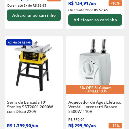
R$
134
,
91
/
un
-
10%
Ou em até
3
x
de
R$ 56,63
Ou em até
2
x
de
R$ 67,46
Adicionar ao carrinho
Adicionar ao carrinho
5% OFF 🏷️ Cupom
TUMELERO5
Serra de Bancada 10”
Aquecedor de Água Elétrico
Stanley SST2001 2000W
Versátil Lorenzetti Branco
com Disco
220V
5500W
110V
R$
339
,
90
R$
1
.
399
,
90
/
un
R$
299
,
90
/
un
-
12%