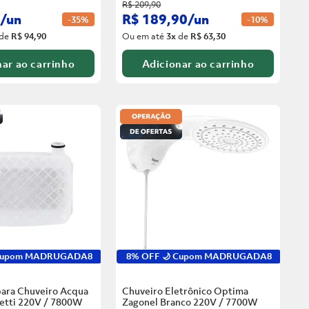
R$
209
,
90
/
un
R$
189
,
90
/
un
-
35%
-
10%
de
R$ 94,90
Ou em até
3
x
de
R$ 63,30
ar ao carrinho
Adicionar ao carrinho
 Cupom MADRUGADA8
8% OFF 🌙 Cupom MADRUGADA8
para Chuveiro Acqua
Chuveiro Eletrônico Optima
zetti 220V / 7800W
Zagonel Branco
220V / 7700W