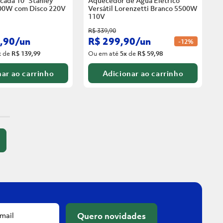
cada 10” Stanley
Aquecedor de Água Elétrico
00W com Disco
220V
Versátil Lorenzetti Branco 5500W
110V
R$
339
,
90
,
90
/
un
R$
299
,
90
/
un
-
12%
x
de
R$ 139,99
Ou em até
5
x
de
R$ 59,98
ar ao carrinho
Adicionar ao carrinho
Quero novidades