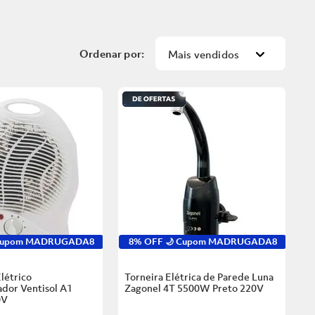
Mais vendidos
 Cupom MADRUGADA8
8% OFF 🌙 Cupom MADRUGADA8
létrico
Torneira Elétrica de Parede Luna
dor Ventisol A1
Zagonel 4T 5500W Preto
220V
0V