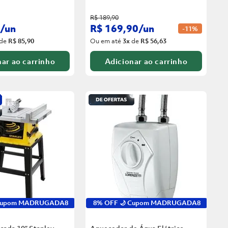
R$
189
,
90
/
un
R$
169
,
90
/
un
-
11%
de
R$ 85,90
Ou em até
3
x
de
R$ 56,63
ar ao carrinho
Adicionar ao carrinho
 Cupom MADRUGADA8
8% OFF 🌙 Cupom MADRUGADA8