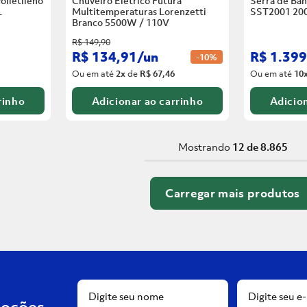
olietileno
Chuveiro Elétrico Futura
Serra de Ban
L
Multitemperaturas Lorenzetti
SST2001 20
Branco
5500W / 110V
R$
149
,
90
R$
134
,
91
/
un
R$
1
.
399
-
10%
Ou em até
2
x
de
R$ 67,46
Ou em até
10
rinho
Adicionar ao carrinho
Adicion
Mostrando
12 de 8.865
moções