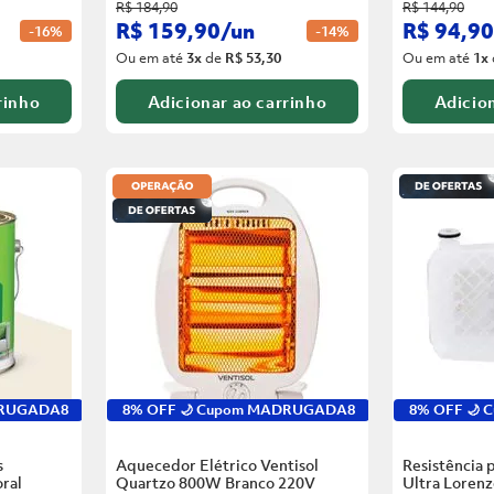
R$
184
,
90
R$
144
,
90
R$
159
,
90
/
un
R$
94
,
90
-
16%
-
14%
Ou em até
3
x
de
R$ 53,30
Ou em até
1
x
rinho
Adicionar ao carrinho
Adicion
DRUGADA8
8% OFF 🌙 Cupom MADRUGADA8
8% OFF 🌙
s
Aquecedor Elétrico Ventisol
Resistência 
ral
Quartzo 800W Branco
220V
Ultra Loren