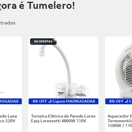
ora é Tumelero!
DRUGADA8
8% OFF 🌙 Cupom MADRUGADA8
8% OFF 🌙
rede Luna
Torneira Elétrica de Parede Loren
Aquecedor E
nco
220V
Easy Lorenzetti
4800W 110V
Termoventila
1500W / 11