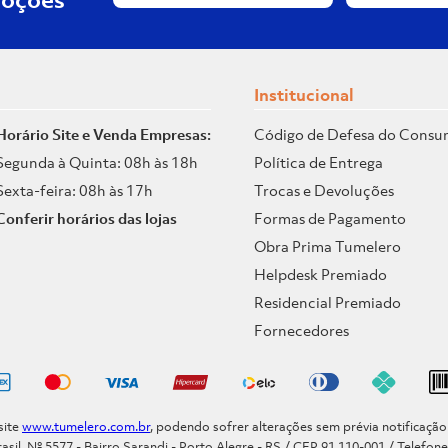
Institucional
Horário Site e Venda Empresas:
Código de Defesa do Consu
Segunda à Quinta: 08h às 18h
Política de Entrega
Sexta-feira: 08h às 17h
Trocas e Devoluções
Conferir horários das lojas
Formas de Pagamento
Obra Prima Tumelero
Helpdesk Premiado
Residencial Premiado
Fornecedores
site
www.tumelero.com.br
, podendo sofrer alterações sem prévia notificaçã
asil, Nº 5577 - Bairro Sarandi - Porto Alegre - RS / CEP 91.110-001 / Telefon