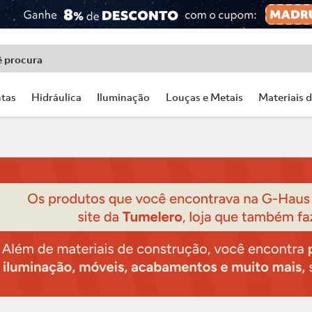
ê procura
tas
Hidráulica
Iluminação
Louças e Metais
Materiais 