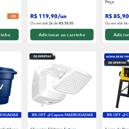
Peça
R$
119
,
90
/
un
R$
85
,
90
-
3%
Ou em até
2
x
de
R$ 59,95
Ou em até
1
x
rinho
Adicionar ao carrinho
Adicion
DRUGADA8
8% OFF 🌙 Cupom MADRUGADA8
8% OFF 🌙