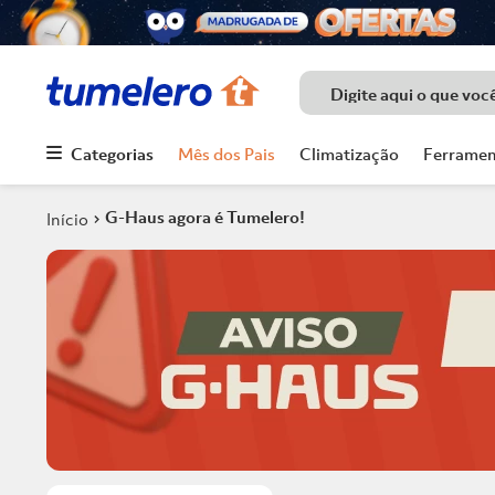
Digite aqui o que voc
Categorias
Mês dos Pais
Climatização
Ferramen
Termos mais
buscados
G-Haus agora é Tumelero!
1
º
Porcelanato
2
º
Chuveiro
3
º
Piso
4
º
Piso Ceramico
5
º
Porta
6
º
Telha
7
º
Forro Pvc